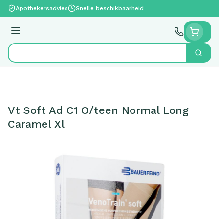
Ga naar de inhoud
Apothekersadvies
Snelle beschikbaarheid
Menu
Zoek
Product, merk, categorie...
Vt Soft Ad C1 O/teen Normal Long
Caramel Xl